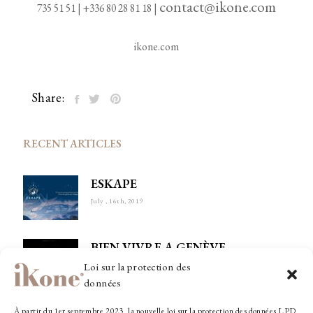
contact@ikone.com
735 51 51
|
+336 80 28 81 18
|
ikone.com
Share:
RECENT ARTICLES
ESKAPE
July , 16th, 2019
BIEN VIVRE A GENÈVE
June , 11th, 2019
Loi sur la protection des
données
ARTRAVEL – LE MEILLEUR DES
À partir du 1er septembre 2023, la nouvelle loi sur la protection des données LPD