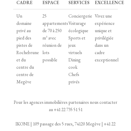
CADRE
ESPACE
SERVICES
EXCELLENCE
Un
25
Conciergerie
Vivez une
domaine
appartements
Voiturage
expérience
privé au
de 70 à 250
écologique
unique et
pied des
m² avec
Sports et
privilégiée
pistes de
réunion de
jeux
dans un
Rochebrune
lots
virtuels
cadre
et du
possible
Dining
exceptionnel
centre du
cook
centre de
Chefs
Megève
privés
Pour les agences immobilières partenaires nous contacter
au
+41 22 735 51 51
IKONE | 109 passage des 5 rues, 74120 Megève |
+41 22