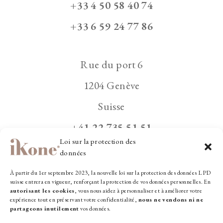
+33 4 50 58 40 74
+33 6 59 24 77 86
Rue du port 6
1204 Genève
Suisse
+41 22 735 51 51
Loi sur la protection des
+41 79 173 15 06
données
À partir du 1er septembre 2023, la nouvelle loi sur la protection des données LPD
suisse entrera en vigueur, renforçant la protection de vos données personnelles. En
autorisant les cookies
, vous nous aidez à personnaliser et à améliorer votre
expérience tout en préservant votre confidentialité,
nous ne vendons ni ne
contact@ikone.com
partageons inutilement
vos données.